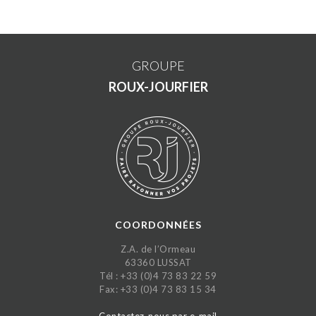
GROUPE
ROUX-JOURFIER
COORDONNÉES
Z.A. de l’Ormeau
63360 LUSSAT
Tél : +33 (0)4 73 83 22 59
Fax: +33 (0)4 73 83 15 34
Contactez-nous par e-mail