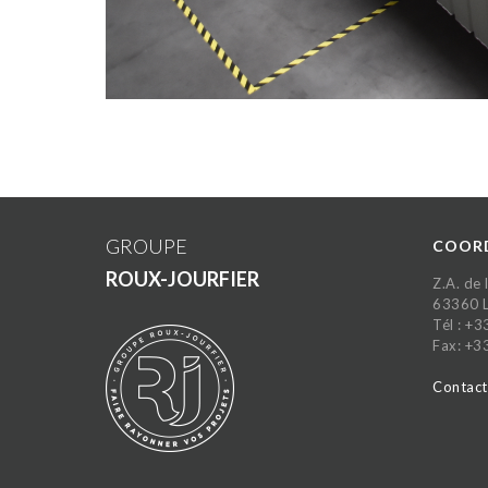
GROUPE
COOR
ROUX-JOURFIER
Z.A. de
63360 
Tél : +
Fax: +3
Contact