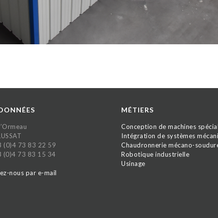
DONNÉES
MÉTIERS
 l’Ormeau
Conception de machines spécia
LUSSAT
Intégration de systèmes mécan
33 (0)4 73 83 22 59
Chaudronnerie mécano-soudur
3 (0)4 73 83 15 34
Robotique industrielle
Usinage
ez-nous par e-mail