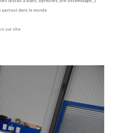
lles (essais à blanc, épreuves, pré-assemblage…)
e partout dans le monde
rs sur site