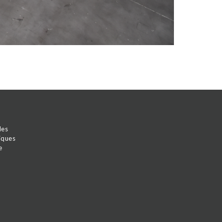
les
iques
e