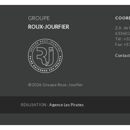
GROUPE
COOR
ROUX-JOURFIER
Z.A. de
63360 
Tél : +
Fax: +3
Contact
©2026 Groupe Roux-Jourfier
RÉALISATION :
Agence Les Pirates