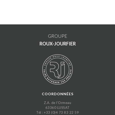
GROUPE
ROUX-JOURFIER
COORDONNÉES
Z.A. de l’Ormeau
63360 LUSSAT
Tél : +33 (0)4 73 83 22 59